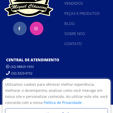
VENDIDOS
PEÇAS E PRODUTOS
BLOG
SOBRE NÓS
CONTATO
CENTRAL DE ATENDIMENTO
(32) 98829-1053
(32) 3223-0152
miguelveiculos@yahoo.com.br
Utilizamos cookies para oferecer melhor experiência,
melhorar o desempenho, analisar como você interage em
POLÍTICA DE PRIVACIDADE
nosso site e personalizar conteúdo. Ao utilizar este site, você
concorda com a nossa
Política de Privacidade
.
© 2022 Miguel Veículos.
Desenvolvido por: