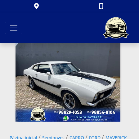
/
/
/
/
Página inicial
Seminovos
CARRO
FORD
MAVERICK