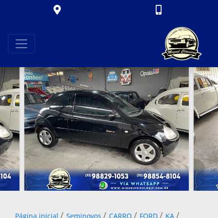
/
/
/
/
/
Página inicial
Seminovos
CARRO
FORD
KA