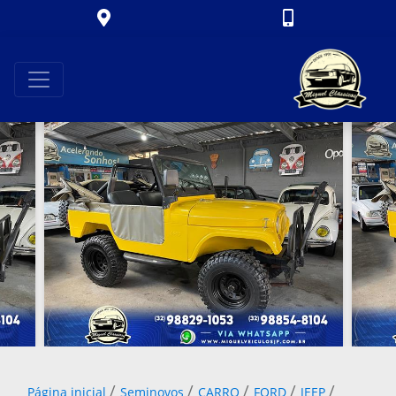
/
/
/
/
/
Página inicial
Seminovos
CARRO
FORD
JEEP